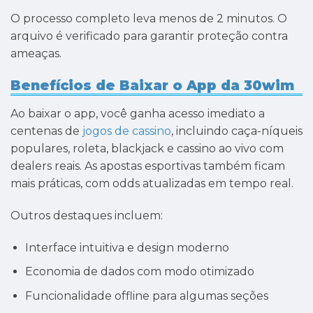
O processo completo leva menos de 2 minutos. O
arquivo é verificado para garantir proteção contra
ameaças.
Benefícios de Baixar o App da 30wim
Ao baixar o app, você ganha acesso imediato a
centenas de
jogos de cassino
, incluindo caça-níqueis
populares, roleta, blackjack e cassino ao vivo com
dealers reais. As apostas esportivas também ficam
mais práticas, com odds atualizadas em tempo real.
Outros destaques incluem:
Interface intuitiva e design moderno
Economia de dados com modo otimizado
Funcionalidade offline para algumas seções