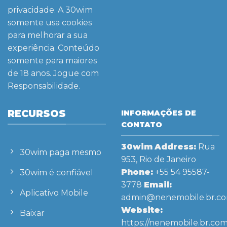
privacidade. A
30wim
somente usa cookies
para melhorar a sua
experiência. Conteúdo
somente para maiores
de 18 anos. Jogue com
Responsabilidade.
RECURSOS
INFORMAÇÕES DE
CONTATO
30wim
Address:
Rua
30wim paga mesmo
953, Rio de Janeiro
Phone:
+55 54 95587-
30wim é confiável
3778
Email:
Aplicativo Mobile
admin@nenemobile.br.c
Website:
Baixar
https://nenemobile.br.com