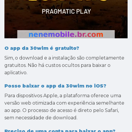
O app da 30wim é gratuito?
Sim, o download e a instalação são completamente
gratuitos. Não há custos ocultos para baixar o
aplicativo.
Posso baixar o app da 30wim no iOS?
Para dispositivos Apple, a plataforma oferece uma
versão web otimizada com experiência semelhante
ao app. O processo de acesso é direto pelo Safari,
sem necessidade de download.
Preciso de uma conta para baixar o app?