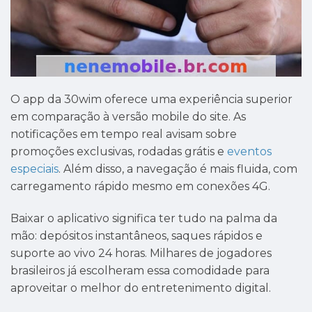
O app da 30wim oferece uma experiência superior
em comparação à versão mobile do site. As
notificações em tempo real avisam sobre
promoções exclusivas, rodadas grátis e
eventos
especiais
. Além disso, a navegação é mais fluida, com
carregamento rápido mesmo em conexões 4G.
Baixar o aplicativo significa ter tudo na palma da
mão: depósitos instantâneos, saques rápidos e
suporte ao vivo 24 horas. Milhares de jogadores
brasileiros já escolheram essa comodidade para
aproveitar o melhor do entretenimento digital.