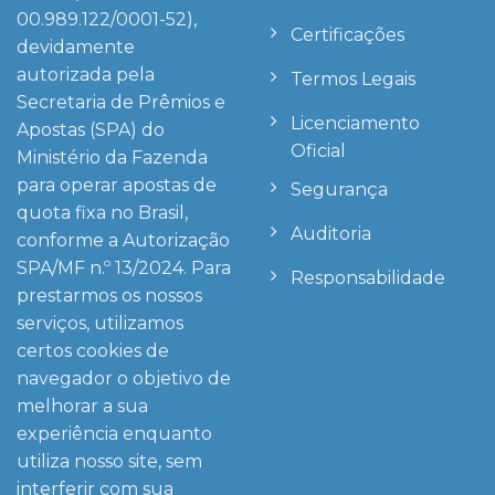
00.989.122/0001-52),
Certificações
devidamente
autorizada pela
Termos Legais
Secretaria de Prêmios e
Licenciamento
Apostas (SPA) do
Oficial
Ministério da Fazenda
para operar apostas de
Segurança
quota fixa no Brasil,
Auditoria
conforme a Autorização
SPA/MF n.º 13/2024. Para
Responsabilidade
prestarmos os nossos
serviços, utilizamos
certos cookies de
navegador o objetivo de
melhorar a sua
experiência enquanto
utiliza nosso site, sem
interferir com sua