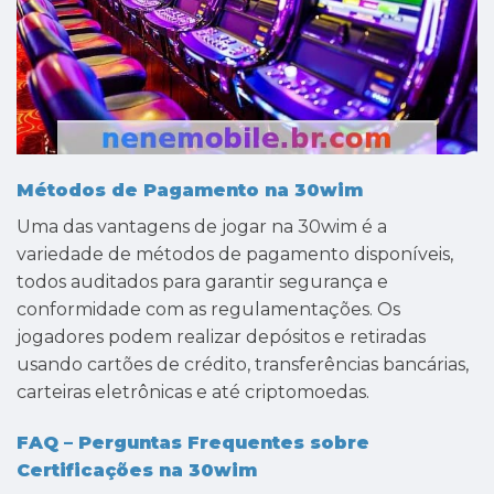
Métodos de Pagamento na 30wim
Uma das vantagens de jogar na 30wim é a
variedade de métodos de pagamento disponíveis,
todos auditados para garantir segurança e
conformidade com as regulamentações. Os
jogadores podem realizar depósitos e retiradas
usando cartões de crédito, transferências bancárias,
carteiras eletrônicas e até criptomoedas.
FAQ – Perguntas Frequentes sobre
Certificações na 30wim