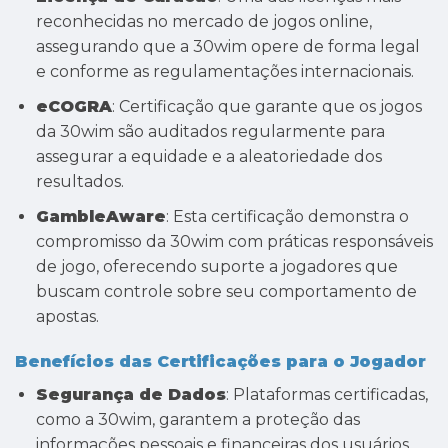
reconhecidas no mercado de jogos online,
assegurando que a 30wim opere de forma legal
e conforme as regulamentações internacionais.
eCOGRA
: Certificação que garante que os jogos
da 30wim são auditados regularmente para
assegurar a equidade e a aleatoriedade dos
resultados.
GambleAware
: Esta certificação demonstra o
compromisso da 30wim com práticas responsáveis
de jogo, oferecendo suporte a jogadores que
buscam controle sobre seu comportamento de
apostas.
Benefícios das Certificações para o Jogador
Segurança de Dados
: Plataformas certificadas,
como a 30wim, garantem a proteção das
informações pessoais e financeiras dos usuários,