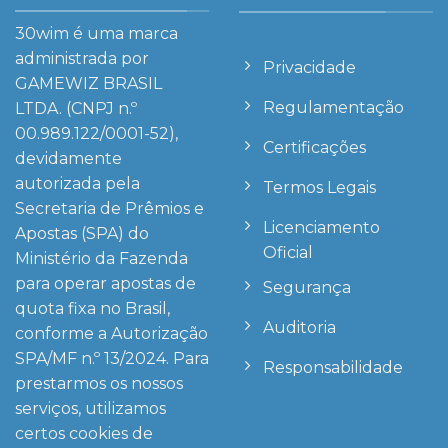
30wim
é uma marca
administrada por
Privacidade
GAMEWIZ BRASIL
Regulamentação
LTDA. (CNPJ n.º
00.989.122/0001-52),
Certificações
devidamente
autorizada pela
Termos Legais
Secretaria de Prêmios e
Licenciamento
Apostas (SPA) do
Oficial
Ministério da Fazenda
para operar apostas de
Segurança
quota fixa no Brasil,
Auditoria
conforme a Autorização
SPA/MF n.º 13/2024. Para
Responsabilidade
prestarmos os nossos
serviços, utilizamos
certos cookies de