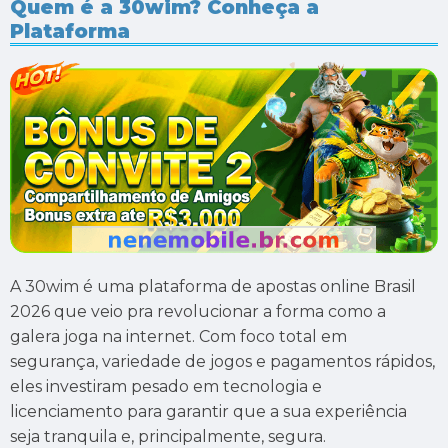
Quem é a 30wim? Conheça a
Plataforma
A 30wim é uma plataforma de apostas online Brasil
2026 que veio pra revolucionar a forma como a
galera joga na internet. Com foco total em
segurança, variedade de jogos e pagamentos rápidos,
eles investiram pesado em tecnologia e
licenciamento para garantir que a sua experiência
seja tranquila e, principalmente, segura.