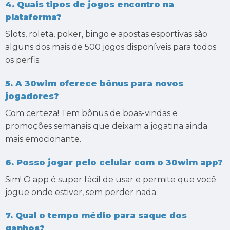
4. Quais tipos de jogos encontro na
plataforma?
Slots, roleta, poker, bingo e apostas esportivas são
alguns dos mais de 500 jogos disponíveis para todos
os perfis.
5. A 30wim oferece bônus para novos
jogadores?
Com certeza! Tem bônus de boas-vindas e
promoções semanais que deixam a jogatina ainda
mais emocionante.
6. Posso jogar pelo celular com o 30wim app?
Sim! O app é super fácil de usar e permite que você
jogue onde estiver, sem perder nada.
7. Qual o tempo médio para saque dos
ganhos?