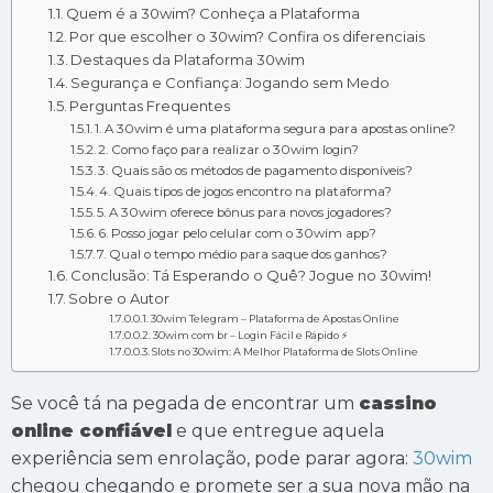
Quem é a 30wim? Conheça a Plataforma
Por que escolher o 30wim? Confira os diferenciais
Destaques da Plataforma 30wim
Segurança e Confiança: Jogando sem Medo
Perguntas Frequentes
1. A 30wim é uma plataforma segura para apostas online?
2. Como faço para realizar o 30wim login?
3. Quais são os métodos de pagamento disponíveis?
4. Quais tipos de jogos encontro na plataforma?
5. A 30wim oferece bônus para novos jogadores?
6. Posso jogar pelo celular com o 30wim app?
7. Qual o tempo médio para saque dos ganhos?
Conclusão: Tá Esperando o Quê? Jogue no 30wim!
Sobre o Autor
30wim Telegram – Plataforma de Apostas Online
30wim com br – Login Fácil e Rápido ⚡
Slots no 30wim: A Melhor Plataforma de Slots Online
Se você tá na pegada de encontrar um
cassino
online confiável
e que entregue aquela
experiência sem enrolação, pode parar agora:
30wim
chegou chegando e promete ser a sua nova mão na