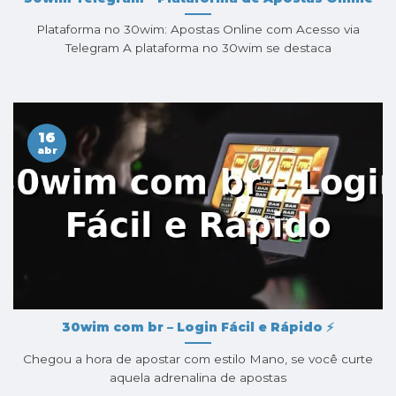
Plataforma no 30wim: Apostas Online com Acesso via
Telegram A plataforma no 30wim se destaca
16
abr
30wim com br – Login Fácil e Rápido ⚡
Chegou a hora de apostar com estilo Mano, se você curte
aquela adrenalina de apostas