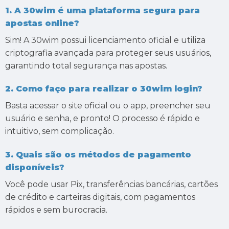
1. A 30wim é uma plataforma segura para
apostas online?
Sim! A 30wim possui licenciamento oficial e utiliza
criptografia avançada para proteger seus usuários,
garantindo total segurança nas apostas.
2. Como faço para realizar o 30wim login?
Basta acessar o site oficial ou o app, preencher seu
usuário e senha, e pronto! O processo é rápido e
intuitivo, sem complicação.
3. Quais são os métodos de pagamento
disponíveis?
Você pode usar Pix, transferências bancárias, cartões
de crédito e carteiras digitais, com pagamentos
rápidos e sem burocracia.