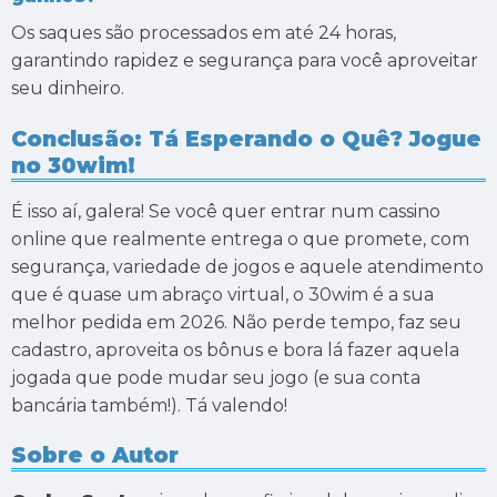
Os saques são processados em até 24 horas,
garantindo rapidez e segurança para você aproveitar
seu dinheiro.
Conclusão: Tá Esperando o Quê? Jogue
no 30wim!
É isso aí, galera! Se você quer entrar num cassino
online que realmente entrega o que promete, com
segurança, variedade de jogos e aquele atendimento
que é quase um abraço virtual, o 30wim é a sua
melhor pedida em 2026. Não perde tempo, faz seu
cadastro, aproveita os bônus e bora lá fazer aquela
jogada que pode mudar seu jogo (e sua conta
bancária também!). Tá valendo!
Sobre o Autor