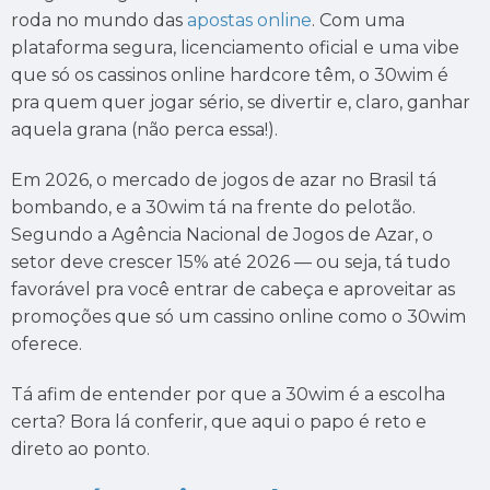
roda no mundo das
apostas online
. Com uma
plataforma segura, licenciamento oficial e uma vibe
que só os cassinos online hardcore têm, o 30wim é
pra quem quer jogar sério, se divertir e, claro, ganhar
aquela grana (não perca essa!).
Em 2026, o mercado de jogos de azar no Brasil tá
bombando, e a 30wim tá na frente do pelotão.
Segundo a Agência Nacional de Jogos de Azar, o
setor deve crescer 15% até 2026 — ou seja, tá tudo
favorável pra você entrar de cabeça e aproveitar as
promoções que só um cassino online como o 30wim
oferece.
Tá afim de entender por que a 30wim é a escolha
certa? Bora lá conferir, que aqui o papo é reto e
direto ao ponto.