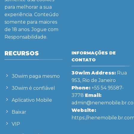
para melhorar a sua
experiência. Conteúdo
somente para maiores
de 18 anos. Jogue com
Responsabilidade.
RECURSOS
INFORMAÇÕES DE
CONTATO
30wim
Address:
Rua
30wim paga mesmo
953, Rio de Janeiro
Phone:
+55 54 95587-
30wim é confiável
3778
Email:
Aplicativo Mobile
admin@nenemobile.br.c
Website:
Baixar
https://nenemobile.br.com
VIP