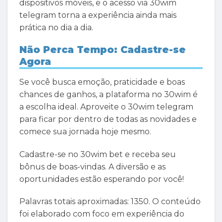
dispositivos móveis, e o acesso via 30wim
telegram torna a experiência ainda mais
prática no dia a dia.
Não Perca Tempo: Cadastre-se
Agora
Se você busca emoção, praticidade e boas
chances de ganhos, a plataforma no 30wim é
a escolha ideal. Aproveite o 30wim telegram
para ficar por dentro de todas as novidades e
comece sua jornada hoje mesmo.
Cadastre-se no 30wim bet e receba seu
bônus de boas-vindas. A diversão e as
oportunidades estão esperando por você!
Palavras totais aproximadas: 1350. O conteúdo
foi elaborado com foco em experiência do