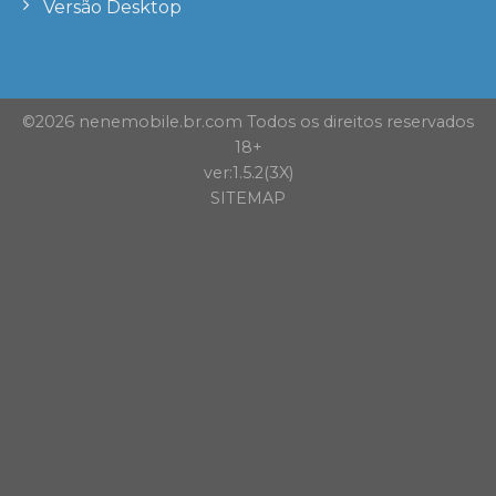
Versão Desktop
©2026 nenemobile.br.com Todos os direitos reservados
18+
ver:1.5.2(3X)
SITEMAP